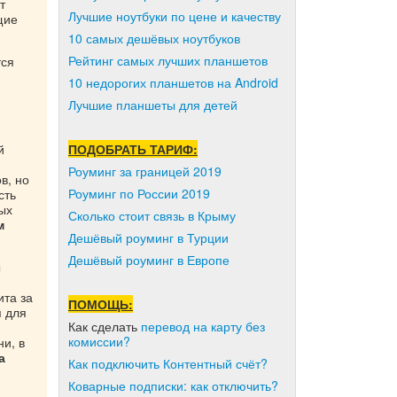
т
Лучшие ноутбуки по цене и качеству
щие
10 самых дешёвых ноутбуков
Рейтинг самых лучших планшетов
тся
10 недорогих планшетов на Android
Лучшие планшеты для детей
й
ПОДОБРАТЬ ТАРИФ:
Роуминг за границей 2019
в, но
Роуминг по России 2019
сть
ых
Сколько стоит связь в Крыму
м
Дешёвый роуминг в Турции
Дешёвый роуминг в Европе
ы
та за
ПОМОЩЬ:
я для
Как сделать
перевод на карту без
комиссии?
и, в
а
Как подключить Контентный счёт?
Коварные подписки: как отключить?