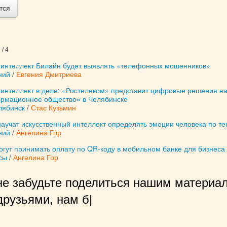
тся
/ 4
 интеллект Билайн будет выявлять «телефонных мошенников»
ний
/
Евгения Дмитриева
 интеллект в деле: «Ростелеком» представит цифровые решения н
рмационное общество» в Челябинске
лябинск
/
Стас Кузьмин
аучат искусственный интеллект определять эмоции человека по те
ний
/
Ангелина Гор
гут принимать оплату по QR-коду в мобильном банке для бизнеса
сы
/
Ангелина Гор
не забудьте поделиться нашим материал
рузьями, нам будет очень прият
|