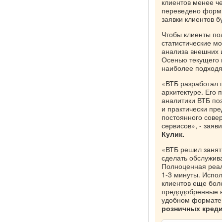
клиентов менее че
переведено форм
заявки клиентов 
Чтобы клиенты по
статистические мо
анализа внешних 
Осенью текущего 
наиболее подходя
«ВТБ разработал 
архитектуре. Его
аналитики ВТБ поз
и практически пре
постоянного сове
сервисов», - заяв
Кулик.
«ВТБ решил занят
сделать обслужив
Полноценная реал
1-3 минуты. Испо
клиентов еще бол
предодобренные н
удобном формате 
розничных креди