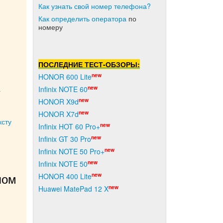
Как узнать свой номер телефона?
Как о
пределить оператора
по
номеру
ПОСЛЕДНИЕ ТЕСТ-ОБЗОРЫ:
new
HONOR 600 Lite
а
new
Infinix NOTE 60
new
HONOR X9d
new
HONOR X7d
ксту
new
Infinix HOT 60 Pro+
new
Infinix GT 30 Pro
new
Infinix NOTE 50 Pro+
new
Infinix NOTE 50
new
HONOR 400 Lite
ом 
new
Huawei MatePad 12 X