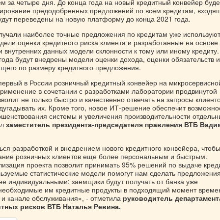
м за четыре дня. До конца года на новый кредитный конвейер буде
ирование предодобренных предложений по всем кредитам, входя
будут переведены на новую платформу до конца 2021 года.
лучали наиболее точные предложения по кредитам уже использую
дели оценки кредитного риска клиента и разработанные на основе
и внутренних данных модели склонности к тому или иному кредиту.
года будут внедрены модели оценки дохода, оценки обязательств и
щего по размеру кредитного предложения.
первый в России розничный кредитный конвейер на микросервисно
 применение в сочетании с разработками лаборатории продвинутой
волит не только быстро и качественно отвечать на запросы клиенто
дугадывать их. Кроме того, новое ИТ-решение обеспечит возможно
ршенствования системы и увеличения производительности отдельн
ил
заместитель президента-председателя правления ВТБ Вади
ься разработкой и внедрением нового кредитного конвейера, чтоб
ание розничных клиентов еще более персональным и быстрым.
изация проекта позволит принимать 95% решений по выдаче креди
льзуемые статистические модели помогут нам сделать предложени
ее индивидуальными: заемщики будут получать от банка уже
еобходимые им кредитные продукты в подходящий момент времен
и канале обслуживания», - отметила
руководитель департамент
тных рисков ВТБ Наталья Ревина.