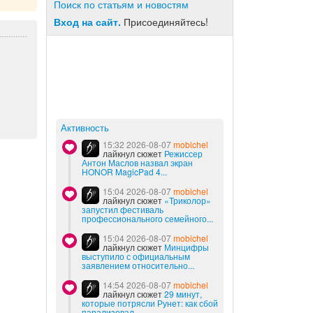
Поиск по статьям и новостям
Вход на сайт.
Присоединяйтесь!
Активность
15:32 2026-08-07
mobichel
лайкнул сюжет
Режиссер
Антон Маслов назвал экран
HONOR MagicPad 4...
15:04 2026-08-07
mobichel
лайкнул сюжет
«Триколор»
запустил фестиваль
профессионального семейного...
15:04 2026-08-07
mobichel
лайкнул сюжет
Минцифры
выступило с официальным
заявлением относительно...
14:54 2026-08-07
mobichel
лайкнул сюжет
29 минут,
которые потрясли Рунет: как сбой
парализовал...