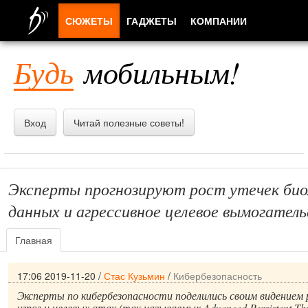
СЮЖЕТЫ
ГАДЖЕТЫ
КОМПАНИИ
ЛЮДИ
Будь
мобильным!
ПРИЛОЖЕНИЯ
Вход
Читай полезные советы!
Эксперты прогнозируют рост утечек би
данных и агрессивное целевое вымогател
Главная
17:06 2019-11-20
/
Стас Кузьмин
/
Кибербезопасность
Эксперты по кибербезопасности поделились своим видением
угроз и целевых атак (так называемых Advanced Persistent Thr