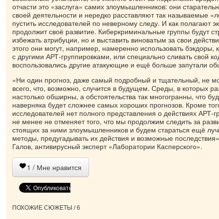
отчасти это «заслуга» самих злоумышленников: они старатель
своей деятельности и нередко расставляют так называемые «
пустить исследователей по неверному следу. И как полагают э
продолжит своё развитие. Киберкриминальные группы будут ст
избежать атрибуции, но и выставить виноватым за свои действи
этого они могут, например, намеренно использовать бэкдоры,
с другими АРТ-группировками, или специально сливать свой ко
воспользовались другие атакующие и ещё больше запутали о
«Ни один прогноз, даже самый подробный и тщательный, не м
всего, что, возможно, случится в будущем. Среды, в которых р
настолько обширны, а обстоятельства так многогранны, что бу
наверняка будет сложнее самых хороших прогнозов. Кроме того,
исследователей нет полного представления о действиях АРТ-гр
не менее не отменяет того, что мы продолжим следить за разв
стоящих за ними злоумышленников и будем стараться ещё луч
методы, предугадывать их действия и возможные последствия»
Галов, антивирусный эксперт «Лаборатории Касперского».
1
/ Мне нравится
ПОХОЖИЕ СЮЖЕТЫ / 6