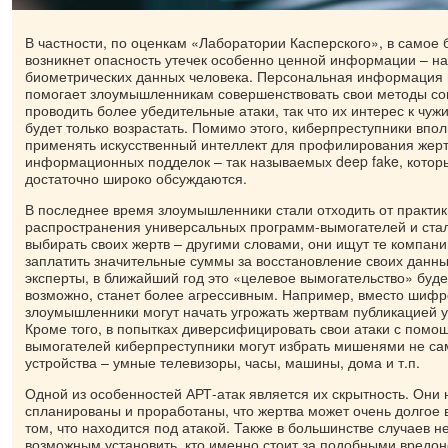
В частности, по оценкам «Лаборатории Касперского», в самое
возникнет опасность утечек особенно ценной информации – н
биометрических данных человека. Персональная информация 
помогает злоумышленникам совершенствовать свои методы со
проводить более убедительные атаки, так что их интерес к ч
будет только возрастать. Помимо этого, киберпреступники впол
применять искусственный интеллект для профилирования жерт
информационных подделок – так называемых deep fake, котор
достаточно широко обсуждаются.
В последнее время злоумышленники стали отходить от практик
распространения универсальных программ-вымогателей и ста
выбирать своих жертв – другими словами, они ищут те компани
заплатить значительные суммы за восстановление своих данны
эксперты, в ближайший год это «целевое вымогательство» буде
возможно, станет более агрессивным. Например, вместо шиф
злоумышленники могут начать угрожать жертвам публикацией 
Кроме того, в попытках диверсифицировать свои атаки с пом
вымогателей киберпреступники могут избрать мишенями не с
устройства – умные телевизоры, часы, машины, дома и т.п.
Одной из особенностей АРТ-атак является их скрытность. Они
спланированы и проработаны, что жертва может очень долгое 
том, что находится под атакой. Также в большинстве случаев н
возможным установить, кто именно стоит за подобными вредо