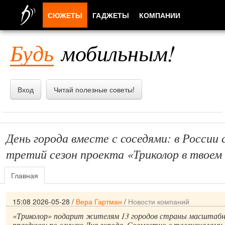
СЮЖЕТЫ
ГАДЖЕТЫ
КОМПАНИИ
ЛЮДИ
Будь
мобильным!
ПРИЛОЖЕНИЯ
Вход
Читай полезные советы!
День города вместе с соседями: в России
третий сезон проекта «Триколор в твоем
Главная
15:08 2026-05-28
/
Вера Гартман
/
Новости компаний
«Триколор» подарит жителям 13 городов страны масштаб
праздники по случаю Дня города. Совместно с телеканалами