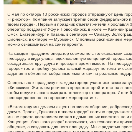
С мая по октябрь 13 российских городов отпразднуют День гор
«Триколор». Компания запускает третий сезон федерального п
твоем городе». Первыми праздник отметят жители Ярославля 
оператор поздравит Уфу и Новосибирск, в июле — Калининград
Омск, Екатеринбург и Казань, в сентябре — Самару, Волгоград
Смоленск, в октябре — Мурманск. С полным расписанием меро
можно ознакомиться на сайте проекта.
На каждом празднике оператор совместно с телеканалами соз
площадку в виде улицы, вдохновленную концепцией города как
соседи знают друг друга и проводят время вместе. На площадк
городе» гости пройдут увлекательный маршрут по тематическ
задания и обменяют собранные «монетки» на реальные подарк
Специально к празднику в каждом городе-участнике также запу
«Киноквиз». Жителям регионов предстоит пройти тест на знан
чтобы получить шанс выиграть телевизор от оператора. Итоги 
непосредственно на городских мероприятиях.
«В этом году мы делаем акцент на живом общении, добрососе
досуге. Проект „Триколор в твоем городе“ логично продолжае
мы не просто доставляем сигнал в дома наших клиентов, но и 
Концепция „большого двора“ показывает, что технологии приз
общение, а создавать для него площадку. Мы с радостью прие
подарить жителям пространство, где можно встретиться, поигра