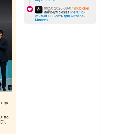
09:50 2026-08-07
mobichel
лайкнул сюжет
МегаФон
усилил LTE-сеть для жителей
Миасса
ютера
ря по
D).