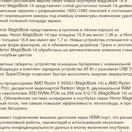
ставил российские версии своих новых ноутбуков MagicBook 14 и
onor MagicBook 14 представляет собой достаточно тонкий 14-дюйм
амочным экраном с разрешением 1920×1080 пикселей и соотноше
счёт перемещения камеры под клавишу клавиатуры инженерам удал
нной полезной площади экрана.
onor MagicBook представлены в прочном и лёгком корпусе из
ва: Honor MagicBook 14 при толщине 15,9 мм весит 1,38 кг, а Hon
 толщине 16,9 мм имеет вес 1,7 кг. Новые устройства отличаются 
ным форм-фактором, но и обновленным дизайном. Грани и логотип
Honor MagicBook 14 обработаны на автоматическом алмазном стан
-голубым цветом.
актные габариты, устройства оснащены батареями с номинальной
 Входящее в комплект зарядное устройство 65 Вт с разъёмом USB T
nor SuperCharge позволяет быстро восполнить энергию аккумулятор
ы процессорами AMD Ryzen 5 3500U (MagicBook 14) и AMD Ryzen 
 Pro), дискретной видеокартой Radeon Vega 8, двухканальной RA
м накопителем SSD NVMe PCIe на 256 или 512 ГБ (MagicBook 14) и
o). Обновлённая система охлаждения в ноутбуках серии Honor Mag
ный поток, тем самым повышая эффективность теплоотвода, и при
ески бесшумно.
ивают подключение внешних дисплеев через HDMI-порт, что расш
коллективной работы, презентаций и использования нескольких
ащиты конфиденциальности данных в кнопку включения ноутбуков
тпечатков пальцев – теперь для включения и авторизации необходи