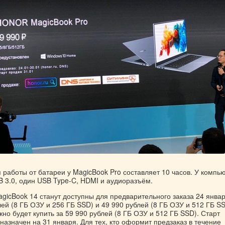
работы от батареи у MagicBook Pro составляет 10 часов. У компь
B 3.0, один USB Type-C, HDMI и аудиоразъём.
gicBook 14 станут доступны для предварительного заказа 24 янва
ей (8 ГБ ОЗУ и 256 ГБ SSD) и 49 990 рублей (8 ГБ ОЗУ и 512 ГБ SS
но будет купить за 59 990 рублей (8 ГБ ОЗУ и 512 ГБ SSD). Старт
назначен на 31 января. Для тех, кто оформит предзаказ в течение