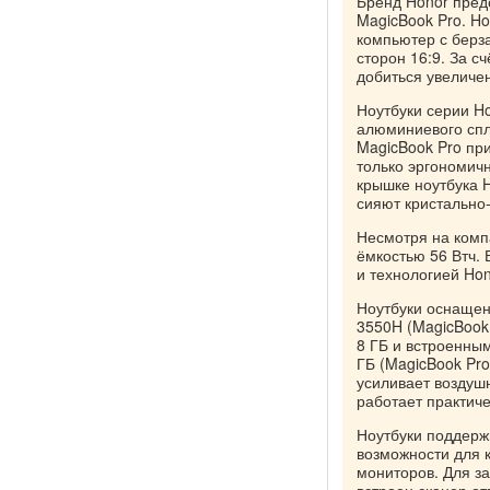
Бренд Honor пред
MagicBook Pro. H
компьютер с берз
сторон 16:9. За 
добиться увеличе
Ноутбуки серии H
алюминиевого спла
MagicBook Pro при
только эргономич
крышке ноутбука 
сияют кристально
Несмотря на комп
ёмкостью 56 Втч.
и технологией Ho
Ноутбуки оснащен
3550H (MagicBook
8 ГБ и встроенны
ГБ (MagicBook Pr
усиливает воздуш
работает практич
Ноутбуки поддерж
возможности для 
мониторов. Для з
встроен сканер о