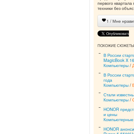
первого квартала
техники без объя
1
/ Мне нрави
ПОХОЖИЕ СЮЖЕТЫ 
В России стар
MagicBook X 16
Компьютеры
/
В России стар
года
Компьютеры
/
Стали известн
Компьютеры
/
HONOR предста
и цены
Компьютерные 
HONOR анонсир
Ryzen 5 5500U