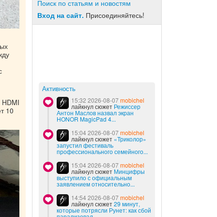
Поиск по статьям и новостям
Вход на сайт.
Присоединяйтесь!
ных
жду
с
Активность
15:32 2026-08-07
mobichel
, HDMI
лайкнул сюжет
Режиссер
т 10
Антон Маслов назвал экран
HONOR MagicPad 4...
15:04 2026-08-07
mobichel
лайкнул сюжет
«Триколор»
запустил фестиваль
профессионального семейного...
15:04 2026-08-07
mobichel
лайкнул сюжет
Минцифры
выступило с официальным
заявлением относительно...
14:54 2026-08-07
mobichel
лайкнул сюжет
29 минут,
которые потрясли Рунет: как сбой
парализовал...