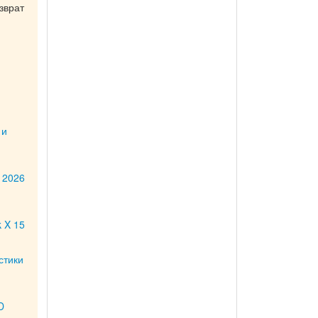
зврат
 и
 2026
 X 15
стики
D