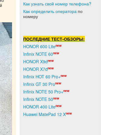
Как узнать свой номер телефона?
й
Как о
пределить оператора
по
номеру
ПОСЛЕДНИЕ ТЕСТ-ОБЗОРЫ:
new
HONOR 600 Lite
new
Infinix NOTE 60
new
HONOR X9d
new
HONOR X7d
new
Infinix HOT 60 Pro+
new
Infinix GT 30 Pro
new
Infinix NOTE 50 Pro+
new
Infinix NOTE 50
new
HONOR 400 Lite
new
Huawei MatePad 12 X