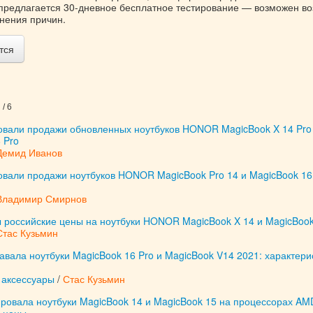
 предлагается 30-дневное бесплатное тестирование — возможен во
снения причин.
тся
/ 6
товали продажи обновленных ноутбуков HONOR MagicBook X 14 Pro
 Pro
Демид Иванов
товали продажи ноутбуков HONOR MagicBook Pro 14 и MagicBook 16
Владимир Смирнов
ы российские цены на ноутбуки HONOR MagicBook X 14 и MagicBook
Стас Кузьмин
вала ноутбуки MagicBook 16 Pro и MagicBook V14 2021: характери
аксессуары
/
Стас Кузьмин
овала ноутбуки MagicBook 14 и MagicBook 15 на процессорах AM
: цены