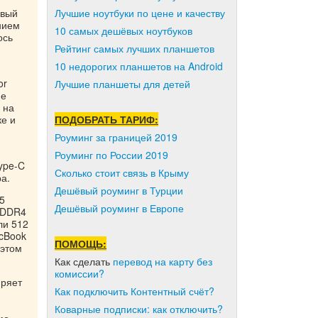
овый
Лучшие ноутбуки по цене и качеству
нием
10 самых дешёвых ноутбуков
ось
Рейтинг самых лучших планшетов
10 недорогих планшетов на Android
or
Лучшие планшеты для детей
не
 на
ке и
ПОДОБРАТЬ ТАРИФ:
Роуминг за границей 2019
Роуминг по России 2019
ype-C
Сколько стоит связь в Крыму
а.
Дешёвый роуминг в Турции
5
Дешёвый роуминг в Европе
M DDR4
ли 512
icBook
ПОМОЩЬ:
 этом
Как сделать
перевод на карту без
комиссии?
иряет
Как подключить Контентный счёт?
Коварные подписки: как отключить?
мо