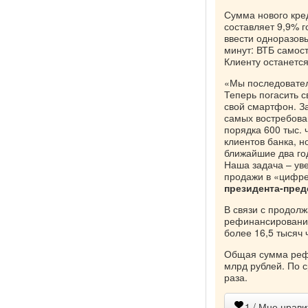
Сумма нового кред
составляет 9,9% 
ввести одноразов
минут: ВТБ самост
Клиенту останетс
«Мы последовател
Теперь погасить с
свой смартфон. За
самых востребован
порядка 600 тыс.
клиентов банка, н
ближайшие два го
Наша задача – ув
продажи в «цифре
президента-пред
В связи с продол
рефинансирование 
более 16,5 тысяч 
Общая сумма рефи
млрд рублей. По с
раза.
1
/ Мне нрави