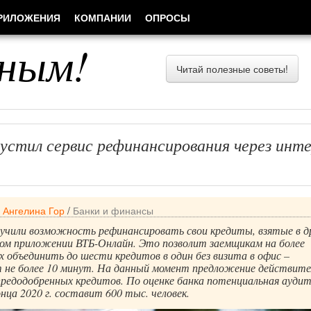
РИЛОЖЕНИЯ
КОМПАНИИ
ОПРОСЫ
ным!
Читай полезные советы!
пустил сервис рефинансирования через инт
/
Ангелина Гор
/
Банки и финансы
учили возможность рефинансировать свои кредиты, взятые в д
ном приложении ВТБ-Онлайн. Это позволит заемщикам на более
х объединить до шести кредитов в один без визита в офис –
т не более 10 минут. На данный момент предложение действите
предодобренных кредитов. По оценке банка потенциальная ауди
онца 2020 г. составит 600 тыс. человек.