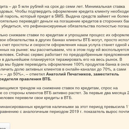
ита – до 5 млн рублей на срок до семи лет. Минимальная ставка
годовых. Чтобы подтвердить оформление кредита клиенту необход
ый пароль, который придет в SMS. Выдача средств займет не более
оятельно переведёт деньги на погашение кредитов в сторонних ба
я убедиться, что рефинансируемые обязательства полностью пога
ьно снижаем ставки по кредитам и упрощаем процесс их оформле
вои обязательства в других банках клиенты ВТБ могут, просто испо
 счет простоты и скорости оформления наша услуга станет одной 
ных на рынке: мы рассчитываем, что в этом году ей воспользуется
 человек. Сейчас сервис работает по предодобренным предложени
о в дальнейшем планируется тиражировать его на весь рынок. В
да мы будем переводить оформление 100% продуктов банка в онл
еличить долю активных клиентов в онлайн-каналах до 70%, а сами
» – до 50%», – отметил
Анатолий Печатников, заместитель
седателя правления ВТБ.
жающимся трендом на снижение ставок по кредитам, спрос на
со стороны клиентов ВТБ активно растет. За первые два месяца 2
человек перевели свои кредиты в ВТБ.
нансированных кредитов наличными за этот период превысила 1
равнению с аналогичным периодом 2019 г. показатель вырос почти
тся