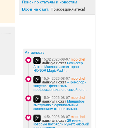
Поиск по статьям и новостям
Вход на сайт.
Присоединяйтесь!
Активность
15:32 2026-08-07
mobichel
лайкнул сюжет
Режиссер
Антон Маслов назвал экран
HONOR MagicPad 4...
15:04 2026-08-07
mobichel
лайкнул сюжет
«Триколор»
запустил фестиваль
профессионального семейного...
15:04 2026-08-07
mobichel
лайкнул сюжет
Минцифры
выступило с официальным
заявлением относительно...
14:54 2026-08-07
mobichel
лайкнул сюжет
29 минут,
которые потрясли Рунет: как сбой
парализовал...