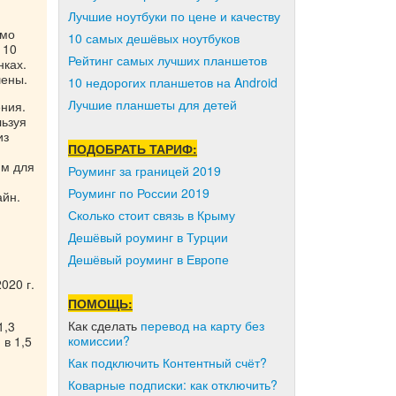
Лучшие ноутбуки по цене и качеству
имо
10 самых дешёвых ноутбуков
 10
Рейтинг самых лучших планшетов
нках.
шены.
10 недорогих планшетов на Android
Лучшие планшеты для детей
ния.
льзуя
из
ПОДОБРАТЬ ТАРИФ:
ям для
Роуминг за границей 2019
Роуминг по России 2019
айн.
Сколько стоит связь в Крыму
Дешёвый роуминг в Турции
Дешёвый роуминг в Европе
020 г.
ПОМОЩЬ:
Как сделать
перевод на карту без
1,3
комиссии?
 в 1,5
Как подключить Контентный счёт?
Коварные подписки: как отключить?