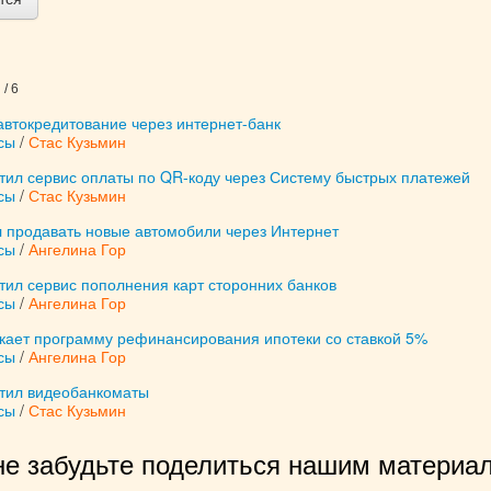
/ 6
автокредитование через интернет-банк
сы
/
Стас Кузьмин
тил сервис оплаты по QR-коду через Систему быстрых платежей
сы
/
Стас Кузьмин
л продавать новые автомобили через Интернет
сы
/
Ангелина Гор
тил сервис пополнения карт сторонних банков
сы
/
Ангелина Гор
скает программу рефинансирования ипотеки со ставкой 5%
сы
/
Ангелина Гор
стил видеобанкоматы
сы
/
Стас Кузьмин
не забудьте поделиться нашим материал