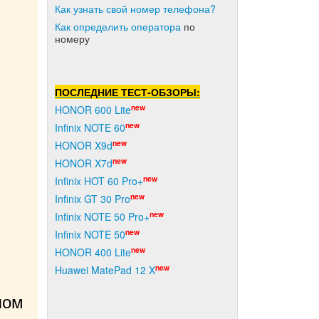
Как узнать свой номер телефона?
Как о
пределить оператора
по
номеру
ПОСЛЕДНИЕ ТЕСТ-ОБЗОРЫ:
new
HONOR 600 Lite
new
Infinix NOTE 60
new
HONOR X9d
new
HONOR X7d
new
Infinix HOT 60 Pro+
new
Infinix GT 30 Pro
new
Infinix NOTE 50 Pro+
new
Infinix NOTE 50
new
HONOR 400 Lite
new
Huawei MatePad 12 X
ом 