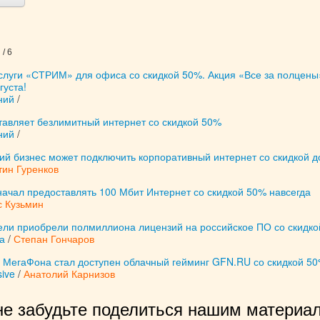
/ 6
слуги «СТРИМ» для офиса со скидкой 50%. Акция «Все за полцены
густа!
ний
/
тавляет безлимитный интернет со скидкой 50%
ний
/
ий бизнес может подключить корпоративный интернет со скидкой 
тин Гуренков
ачал предоставлять 100 Мбит Интернет со скидкой 50% навсегда
с Кузьмин
ли приобрели полмиллиона лицензий на российское ПО со скидк
а
/
Степан Гончаров
 МегаФона стал доступен облачный гейминг GFN.RU со скидкой 5
ive
/
Анатолий Карнизов
не забудьте поделиться нашим материал