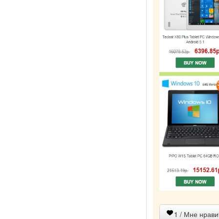
1
/ Мне нрави