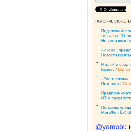
ПОХОЖИЕ СЮЖЕТЫ 
Подключайте у
только до 31 ав
Новости компа
«Инсис» предс
Новости компа
Малый и средн
Бизнес
/
Вален
«Ростелеком» н
Интернет
/
Ста
Предпринимате
ИТ и разработк
Пользователям
МегаФон Exclus
@yamobi: