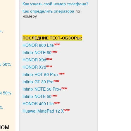
Как узнать свой номер телефона?
Как о
пределить оператора
по
номеру
»,
ПОСЛЕДНИЕ ТЕСТ-ОБЗОРЫ:
new
HONOR 600 Lite
new
Infinix NOTE 60
new
HONOR X9d
до 50%
new
HONOR X7d
new
Infinix HOT 60 Pro+
new
Infinix GT 30 Pro
new
Infinix NOTE 50 Pro+
ой 50%
new
Infinix NOTE 50
new
HONOR 400 Lite
0%
new
Huawei MatePad 12 X
ом 