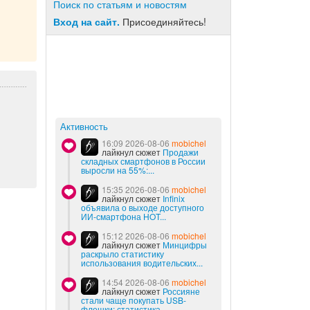
Поиск по статьям и новостям
Вход на сайт.
Присоединяйтесь!
Активность
16:09 2026-08-06
mobichel
лайкнул сюжет
Продажи
складных смартфонов в России
выросли на 55%:...
15:35 2026-08-06
mobichel
лайкнул сюжет
Infinix
объявила о выходе доступного
ИИ-смартфона HOT...
15:12 2026-08-06
mobichel
лайкнул сюжет
Минцифры
раскрыло статистику
использования водительских...
14:54 2026-08-06
mobichel
лайкнул сюжет
Россияне
стали чаще покупать USB-
флешки: статистика...