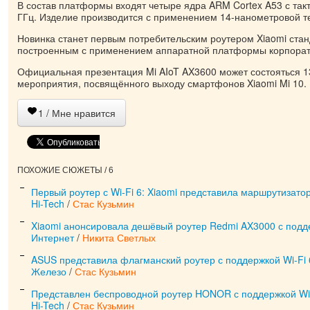
В состав платформы входят четыре ядра ARM Cortex A53 с такт
ГГц. Изделие производится с применением 14-нанометровой т
Новинка станет первым потребительским роутером Xiaomi станд
построенным с применением аппаратной платформы корпорат
Официальная презентация Mi AIoT AX3600 может состояться 1
мероприятия, посвящённого выходу смартфонов Xiaomi Mi 10.
1
/ Мне нравится
ПОХОЖИЕ СЮЖЕТЫ / 6
Первый роутер с Wi-Fi 6: Xiaomi представила маршрутизато
Hi-Tech
/
Стас Кузьмин
Xiaomi анонсировала дешёвый роутер Redmi AX3000 с подде
Интернет
/
Никита Светлых
ASUS представила флагманский роутер с поддержкой Wi-Fi 
Железо
/
Стас Кузьмин
Представлен беспроводной роутер HONOR с поддержкой Wi-
Hi-Tech
/
Стас Кузьмин