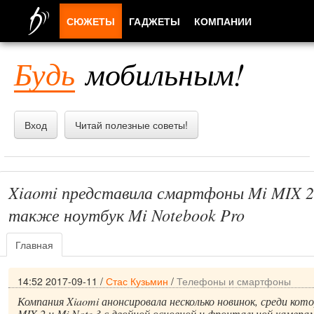
СЮЖЕТЫ
ГАДЖЕТЫ
КОМПАНИИ
ЛЮДИ
Будь
мобильным!
ПРИЛОЖЕНИЯ
Вход
Читай полезные советы!
Xiaomi представила смартфоны Mi MIX 2 и
также ноутбук Mi Notebook Pro
Главная
14:52 2017-09-11
/
Стас Кузьмин
/
Телефоны и смартфоны
Компания Xiaomi анонсировала несколько новинок, среди ко
MIX 2 и Mi Note 3 с двойной основной и фронтальной камерам