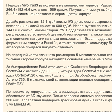
Планшет Vivo Pad3 выполнен в металлическом корпусе. Разме
266,4×192×6,6 мм, а вес - 589 грамм. Покупатели смогут выби
Pad3 в синем, фиолетовом и сером цветах корпуса.
Девайс располагает 12.1-дюймовым IPS-дисплеем с разрешен
пикселей и пиковой яркостью 600 кд/м². Используется панель 
144 Гц и соотношением сторон 7:5. Поддерживается технолог
регулировка естественной цветовой температуры, а также изме
для снижения нагрузки на глаза пользователя. Экран поддержи
фирменным стилусом Pencil2s, а также внешнюю клавиатуру S
аксессуара придётся покупать отдельно.
На передней части планшета размещена 5-мегапиксельная се
тыльной стороне корпуса находится основная камера на 8 Мпи
За быстродействие Pad3 отвечает чип Qualcomm Snapdragon 8
Cortex-X4 с частотой до 3,0 ГГц, четыре ядра Cortex-A720 с час
ядра Cortex-A520 с частотой до 2,0 ГГц). За обработку графики
Adreno 735. В максимальной комплектации планшет оснащаетс
Гбайт ПЗУ.
По периметру корпуса планшета размещаются шесть динамико
обеспечивают 3D-звучание. Также заявлена система рассеива
500 мм², аппаратная поддержка трассировки лучей в играх и
Vivo BlueLM AI.
Автономную работу обеспечивает аккумулятор на 10 000 мАч с