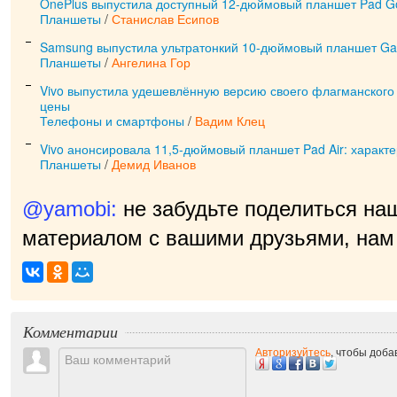
OnePlus выпустила доступный 12-дюймовый планшет Pad G
Планшеты
/
Станислав Есипов
Samsung выпустила ультратонкий 10-дюймовый планшет Gal
Планшеты
/
Ангелина Гор
Vivo выпустила удешевлённую версию своего флагманского
цены
Телефоны и смартфоны
/
Вадим Клец
Vivo анонсировала 11,5-дюймовый планшет Pad Air: характе
Планшеты
/
Демид Иванов
@yamobi:
не забудьте поделиться на
материалом с вашими друзьями, нам 
п
|
Комментарии
Авторизуйтесь
, чтобы доб