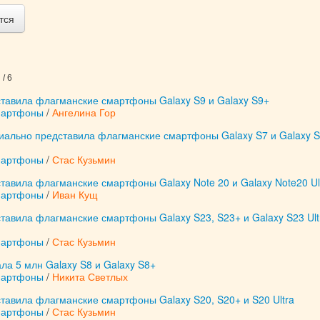
тся
/ 6
тавила флагманские смартфоны Galaxy S9 и Galaxy S9+
мартфоны
/
Ангелина Гор
ально представила флагманские смартфоны Galaxy S7 и Galaxy 
мартфоны
/
Стас Кузьмин
авила флагманские смартфоны Galaxy Note 20 и Galaxy Note20 Ul
мартфоны
/
Иван Кущ
авила флагманские смартфоны Galaxy S23, S23+ и Galaxy S23 Ult
мартфоны
/
Стас Кузьмин
а 5 млн Galaxy S8 и Galaxy S8+
мартфоны
/
Никита Светлых
тавила флагманские смартфоны Galaxy S20, S20+ и S20 Ultra
мартфоны
/
Стас Кузьмин