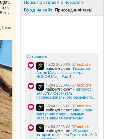
ugat.
Поиск по статьям и новостям
 5.0,
Вход на сайт.
Присоединяйтесь!
Есть
,1 мм
Активность
15:32 2026-08-07
mobichel
лайкнул сюжет
Режиссер
Антон Маслов назвал экран
HONOR MagicPad 4...
15:04 2026-08-07
mobichel
лайкнул сюжет
«Триколор»
запустил фестиваль
профессионального семейного...
15:04 2026-08-07
mobichel
лайкнул сюжет
Минцифры
выступило с официальным
заявлением относительно...
14:54 2026-08-07
mobichel
лайкнул сюжет
29 минут,
которые потрясли Рунет: как сбой
парализовал...