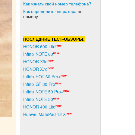
Как узнать свой номер телефона?
Как о
пределить оператора
по
номеру
ПОСЛЕДНИЕ ТЕСТ-ОБЗОРЫ:
new
HONOR 600 Lite
new
Infinix NOTE 60
new
HONOR X9d
new
HONOR X7d
new
Infinix HOT 60 Pro+
new
Infinix GT 30 Pro
new
Infinix NOTE 50 Pro+
new
Infinix NOTE 50
new
HONOR 400 Lite
new
Huawei MatePad 12 X