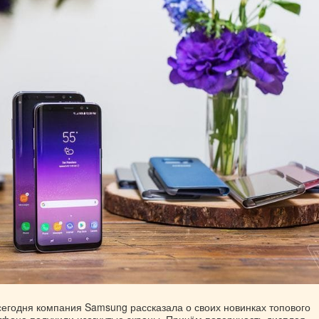
сегодня компания Samsung рассказала о своих новинках топового
тфона получили изогнутые экраны. Причём поверхность дисплея