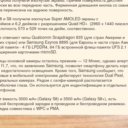
ески во всю переднюю часть. Фирменная домашняя кнопка со скан
ев перенесена на заднюю поверхность.
8 и S8 получили изогнутые Super AMOLED-экраны с
юймов и 6,2 дюймов с разрешением Quad HD+ (2960 х 1440 пиксел
отность 570 и 529 точек на дюйм, соотвественно.
е отвечают чипы Qualcomm Snapdragon 835 (для стран Америки и
их стран) или Samsung Exynos 8895 (для Европы и части стран Ази
й памяти - 4 ГБ LPDDR4, 64 ГБ встроенной флеш-памяти UFS 2.1 
ширения карточками microSD.
цы основной камеры осталось прежним — 12 Мпикс, однако аперт
 f1,7, что, по заявлению Samsung, позволит смартфону делать хо
х недостаточного освещения. Кроме того, Samsung сообщает, что
ервые в мобильной электронике дебютирует технология Dual Pixel,
еркальных камерах. Рядом с селфи-камерой располагается
оболочки глаза. Он используется для индентификации в отдельных
ртфонов.
 ёмкость 3000 мАч (Galaxy S8) и 3500 мАч (Galaxy S8+), есть
рой беспроводной зарядки в проводном и беспроводном режимах.
ядка совместима с WPC и PMA.