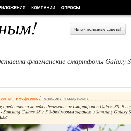
РИЛОЖЕНИЯ
КОМПАНИИ
ОПРОСЫ
ным!
Читай полезные советы!
дставила флагманские смартфоны Galaxy S
/
Антон Тимофеенко
/
Телефоны и смартфоны
 представила линейку флагманских смартфонов Galaxy S8. В се
 - Samsung Galaxy S8 c 5,8-дюймовым экраном и Samsung Galaxy S
юйма.