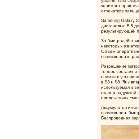
занимает практич
отпечатков пальц
Samsung Galaxy S
диагональю 5,8 д
результирующей пл
За быстродействи
некоторых азиатск
Объём оперативно
возможностью рас
Разрешение матри
теперь составляет
снимки в условия
в S8 и S8 Plus вп
используемая в з
сканер радужной 
приложениях сма
Аккумулятор имеет
возможность быст
Беспроводная зар