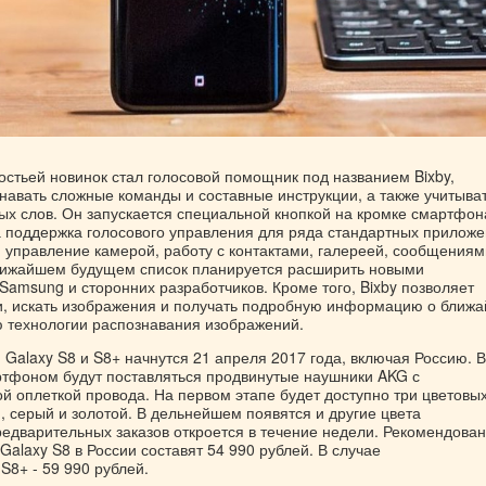
остьей новинок стал голосовой помощник под названием Bixby,
навать сложные команды и составные инструкции, а также учитыва
ных слов. Он запускается специальной кнопкой на кромке смартфон
а поддержка голосового управления для ряда стандартных прилож
 управление камерой, работу с контактами, галереей, сообщениям
лижайшем будущем список планируется расширить новыми
amsung и сторонних разработчиков. Кроме того, Bixby позволяет
и, искать изображения и получать подробную информацию о ближ
 технологии распознавания изображений.
Galaxy S8 и S8+ начнутся 21 апреля 2017 года, включая Россию. В
ртфоном будут поставляться продвинутые наушники AKG с
й оплеткой провода. На первом этапе будет доступно три цветовы
, серый и золотой. В дельнейшем появятся и другие цвета
редварительных заказов откроется в течение недели. Рекомендова
alaxy S8 в России составят 54 990 рублей. В случае
S8+ - 59 990 рублей.