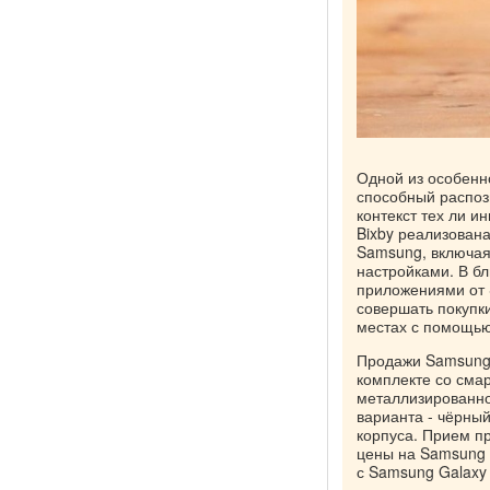
Одной из особенн
способный распоз
контекст тех ли и
Bixby реализован
Samsung, включая
настройками. В б
приложениями от S
совершать покупк
местах с помощью
Продажи Samsung 
комплекте со сма
металлизированно
варианта - чёрный
корпуса. Прием п
цены на Samsung G
с Samsung Galaxy 