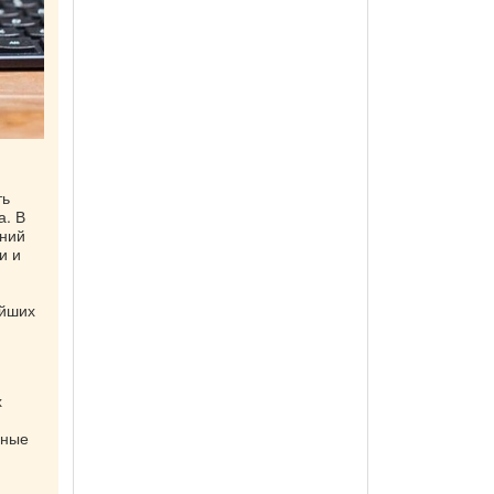
ть
а. В
ений
и и
айших
х
нные