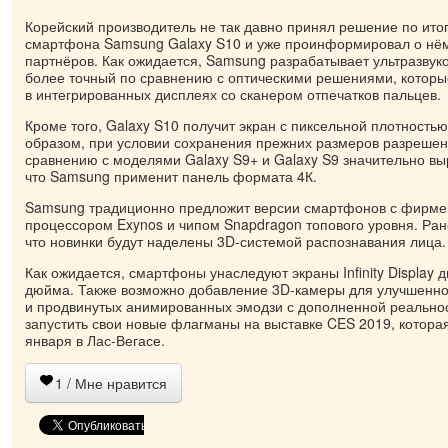
Корейский производитель не так давно принял решение по ито
смартфона Samsung Galaxy S10 и уже проинформировал о нём
партнёров. Как ожидается, Samsung разрабатывает ультразвук
более точный по сравнению с оптическими решениями, которы
в интегрированных дисплеях со сканером отпечатков пальцев.
Кроме того, Galaxy S10 получит экран с пиксельной плотность
образом, при условии сохранения прежних размеров разрешен
сравнению с моделями Galaxy S9+ и Galaxy S9 значительно вы
что Samsung применит панель формата 4К.
Samsung традиционно предложит версии смартфонов с фирм
процессором Exynos и чипом Snapdragon топового уровня. Ран
что новинки будут наделены 3D-системой распознавания лица.
Как ожидается, смартфоны унаследуют экраны Infinity Display д
дюйма. Также возможно добавление 3D-камеры для улучшенно
и продвинутых анимированных эмодзи с дополненной реально
запустить свои новые флагманы на выставке CES 2019, которая
января в Лас-Вегасе.
1
/ Мне нравится