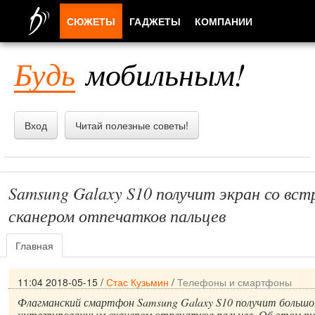
СЮЖЕТЫ
ГАДЖЕТЫ
КОМПАНИИ
ЛЮДИ
Будь
мобильным!
ПРИЛОЖЕНИЯ
Вход
Читай полезные советы!
Samsung Galaxy S10 получит экран со вс
сканером отпечатков пальцев
Главная
11:04 2018-05-15
/
Стас Кузьмин
/
Телефоны и смартфоны
Флагманский смартфон Samsung Galaxy S10 получит большо
интегрированным сканером отпечатков пальцев. Об этом пи