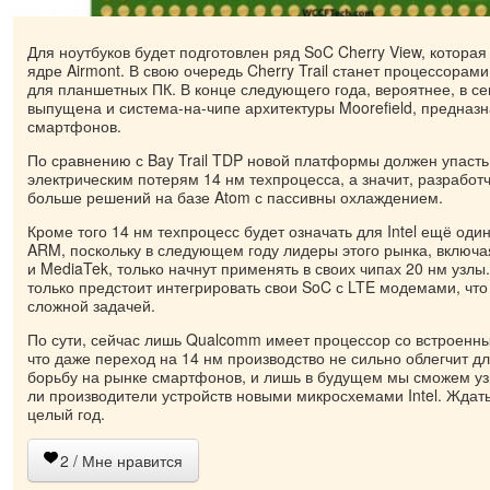
Для ноутбуков будет подготовлен ряд SoC Cherry View, котора
ядре Airmont. В свою очередь Cherry Trail станет процессора
для планшетных ПК. В конце следующего года, вероятнее, в се
выпущена и система-на-чипе архитектуры Moorefield, предназ
смартфонов.
По сравнению с Bay Trail TDP новой платформы должен упаст
электрическим потерям 14 нм техпроцесса, а значит, разработ
больше решений на базе Atom с пассивны охлаждением.
Кроме того 14 нм техпроцесс будет означать для Intel ещё один
ARM, поскольку в следующем году лидеры этого рынка, включ
и MediaTek, только начнут применять в своих чипах 20 нм узлы.
только предстоит интегрировать свои SoC с LTE модемами, чт
сложной задачей.
По сути, сейчас лишь Qualcomm имеет процессор со встроенн
что даже переход на 14 нм производство не сильно облегчит дл
борьбу на рынке смартфонов, и лишь в будущем мы сможем уз
ли производители устройств новыми микросхемами Intel. Ждат
целый год.
2
/ Мне нравится