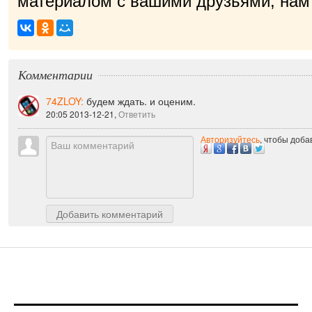
материалом с вашими друзьями, нам 
при
|
Комментарии
74ZLOY:
будем ждать. и оценим.
20:05 2013-12-21,
Ответить
Авторизуйтесь
, чтобы доб
Добавить комментарий