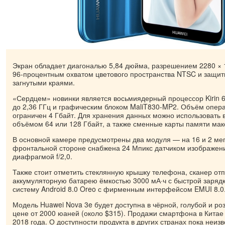
Экран обладает диагональю 5,84 дюйма, разрешением 2280 × 10
96-процентным охватом цветового пространства NTSC и защит
загнутыми краями.
«Сердцем» новинки является восьмиядерный процессор Kirin 6
до 2,36 ГГц и графическим блоком MaliT830-MP2. Объём опер
ограничен 4 Гбайт. Для хранения данных можно использовать 
объёмом 64 или 128 Гбайт, а также сменные карты памяти мак
В основной камере предусмотрены два модуля — на 16 и 2 ме
фронтальной стороне снабжена 24 Мпикс датчиком изображен
диафрагмой f/2,0.
Также стоит отметить стеклянную крышку телефона, сканер отп
аккумуляторную батарею ёмкостью 3000 мА·ч с быстрой заряд
систему Android 8.0 Oreo с фирменным интерфейсом EMUI 8.0
Модель Huawei Nova 3e будет доступна в чёрной, голубой и ро
цене от 2000 юаней (около $315). Продажи смартфона в Китае
2018 года. О доступности продукта в других странах пока неизв