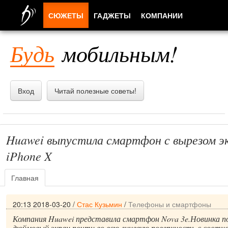
СЮЖЕТЫ
ГАДЖЕТЫ
КОМПАНИИ
ЛЮДИ
Будь
мобильным!
ПРИЛОЖЕНИЯ
Вход
Читай полезные советы!
Huawei выпустила смартфон с вырезом эк
iPhone X
Главная
20:13 2018-03-20
/
Стас Кузьмин
/
Телефоны и смартфоны
Компания Huawei представила смартфон Nova 3e.Новинка по
дюймовый экран почти во всю лицевую поверхность с соотн