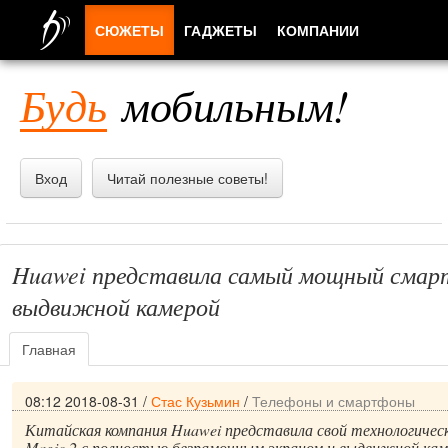
СЮЖЕТЫ
ГАДЖЕТЫ
КОМПАНИИ
ЛЮДИ
Будь
мобильным!
ПРИЛОЖЕНИЯ
Вход
Читай полезные советы!
Huawei представила самый мощный смар
выдвижной камерой
Главная
08:12 2018-08-31
/
Стас Кузьмин
/
Телефоны и смартфоны
Китайская компания Huawei представила свой технологиче
Magic 2 с полностью безрамочным экраном и выдвижной кам