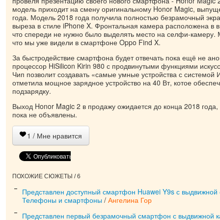
провеля презентацию своего нового смартфона - Honor Magic 2
модель приходит на смену оригинальному Honor Magic, выпущ
года. Модель 2018 года получила полностью безрамочный экра
выреза в стиле iPhone X. Фронтальная камера расположена в 
что спереди не нужно было выделять место на селфи-камеру. 
что мы уже видели в смартфоне Oppo Find X.
За быстродействие смартфона будет отвечать пока ещё не ан
процессор HiSilicon Kirin 980 с продвинутыми функциями искус
Чип позволит создавать «самые умные устройства с системой 
отметила мощное зарядное устройство на 40 Вт, котое обеспе
подзарядку.
Выход Honor Magic 2 в продажу ожидается до конца 2018 года,
пока не объявлены.
1
/ Мне нравится
ПОХОЖИЕ СЮЖЕТЫ / 6
Представлен доступный смартфон Huawei Y9s с выдвижной
Телефоны и смартфоны
/
Ангелина Гор
Представлен первый безрамочный смартфон с выдвижной 