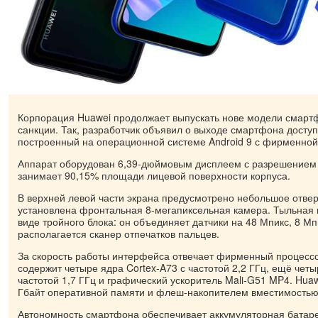
Корпорация Huawei продолжает выпускать нове модели смарт
санкции. Так, разработчик объявил о выходе смартфона доступ
построенный на операционной системе Android 9 с фирменной
Аппарат оборудован 6,39-дюймовым дисплеем с разрешением 
занимает 90,15% площади лицевой поверхности корпуса.
В верхней левой части экрана предусмотрено небольшое отвер
установлена фронтальная 8-мегапиксельная камера. Тыльная
виде тройного блока: он объединяет датчики на 48 Мпикс, 8 Мп
располагается сканер отпечатков пальцев.
За скорость работы интерфейса отвечает фирменный процессор
содержит четыре ядра Cortex-A73 с частотой 2,2 ГГц, ещё четы
частотой 1,7 ГГц и графический ускоритель Mali-G51 MP4. Hua
Гбайт оперативной памяти и флеш-накопителем вместимостью
Автономность смартфона обеспечивает аккумуляторная батаре