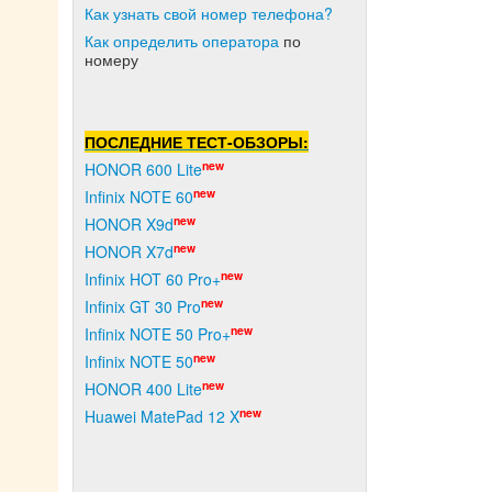
Как узнать свой номер телефона?
Как о
пределить оператора
по
номеру
ПОСЛЕДНИЕ ТЕСТ-ОБЗОРЫ:
new
HONOR 600 Lite
new
Infinix NOTE 60
new
HONOR X9d
new
HONOR X7d
new
Infinix HOT 60 Pro+
new
Infinix GT 30 Pro
new
Infinix NOTE 50 Pro+
new
Infinix NOTE 50
new
HONOR 400 Lite
new
Huawei MatePad 12 X