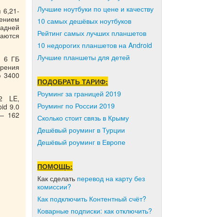
Лучшие ноутбуки по цене и качеству
 6,21-
шением
10 самых дешёвых ноутбуков
задней
Рейтинг самых лучших планшетов
щаются
10 недорогих планшетов на Android
Лучшие планшеты для детей
и 6 ГБ
рения
ю 3400
ПОДОБРАТЬ ТАРИФ:
Роуминг за границей 2019
2 LE,
Роуминг по России 2019
id 9.0
 — 162
Сколько стоит связь в Крыму
Дешёвый роуминг в Турции
Дешёвый роуминг в Европе
ПОМОЩЬ:
Как сделать
перевод на карту без
комиссии?
Как подключить Контентный счёт?
Коварные подписки: как отключить?