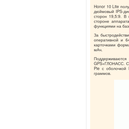
Honor 10 Lite пол
дюймовый IPS-дис
сторон 19,5:9. В
стороне аппарат
функциями на базе
За быстродействи
оперативной и 6
карточками форма
мАч.
Поддерживаются 
GPS+ГЛОНАСС. См
Pie с оболочкой
граммов.