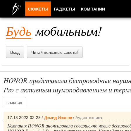
СЮЖЕТЫ
ГАДЖЕТЫ
КОМПАНИИ
ЛЮДИ
Будь
мобильным!
ПРИЛОЖЕНИЯ
Вход
Читай полезные советы!
HONOR представила беспроводные наушн
Pro с активным шумоподавлением и тер
Главная
17:13 2022-02-28
/
Демид Иванов
/
Аудиотехника
Компания HONOR анонсировала совершенно новые беспрово
HONOR Earbuds 3 Pro продвинутого класса. Устройство пр