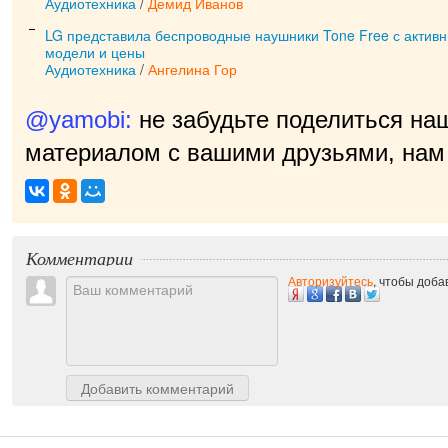
Аудиотехника
/
Демид Иванов
LG представила беспроводные наушники Tone Free с акти
модели и цены
Аудиотехника
/
Ангелина Гор
@yamobi:
не забудьте поделиться на
материалом с вашими друзьями, нам 
приятно!
|
Комментарии
Авторизуйтесь
, чтобы доб
Добавить комментарий