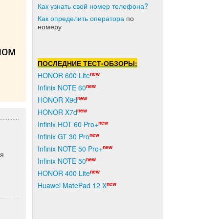
Как узнать свой номер телефона?
Как о
пределить оператора
по
номеру
ом 
ПОСЛЕДНИЕ ТЕСТ-ОБЗОРЫ:
new
HONOR 600 Lite
new
Infinix NOTE 60
new
HONOR X9d
new
HONOR X7d
new
Infinix HOT 60 Pro+
new
Infinix GT 30 Pro
new
Infinix NOTE 50 Pro+
ая
new
Infinix NOTE 50
new
HONOR 400 Lite
new
Huawei MatePad 12 X