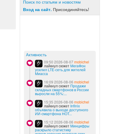
Поиск по статьям и новостям
Вход на сайт.
Присоединяйтесь!
Активность
09:50 2026-08-07
mobichel
лайкнул сюжет
МегаФон
усилил LTE-сеть для жителей
Миасса
16:09 2026-08-06
mobichel
лайкнул сюжет
Продажи
складных смартфонов в России
выросли на 55%:...
15:35 2026-08-06
mobichel
лайкнул сюжет
Infinix
объявила о выходе доступного
ИИ-смартфона HOT...
15:12 2026-08-06
mobichel
лайкнул сюжет
Минцифры
раскрыло статистику
использования водительских...