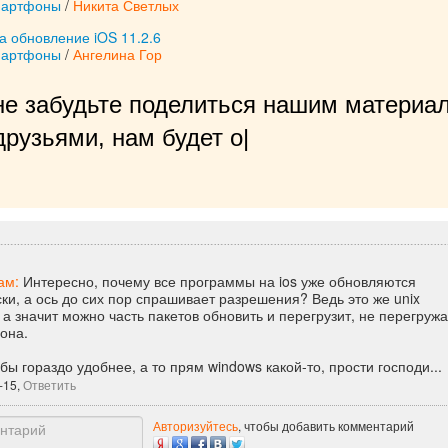
мартфоны
/
Никита Светлых
а обновление iOS 11.2.6
мартфоны
/
Ангелина Гор
не забудьте поделиться нашим материал
рузьями, нам будет очень приятно!
|
ам:
Интересно, почему все программы на ios уже обновляются
ки, а ось до сих пор спрашивает разрешения? Ведь это же unix
 а значит можно часть пакетов обновить и перегрузит, не перегруж
она.
бы гораздо удобнее, а то прям windows какой-то, прости господи...
-15,
Ответить
Авторизуйтесь
, чтобы добавить комментарий