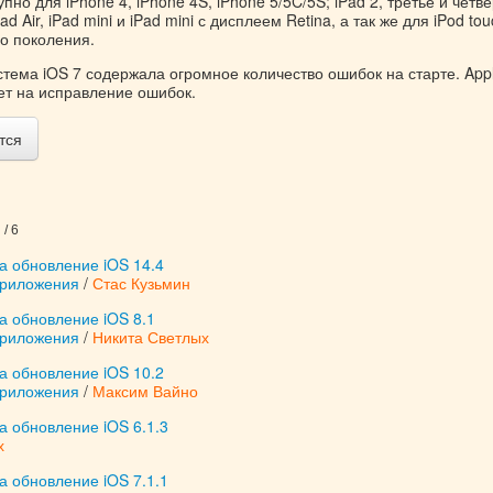
но для iPhone 4, iPhone 4S, iPhone 5/5C/5S; iPad 2, третье и четв
ad Air, iPad mini и iPad mini с дисплеем Retina, а так же для iPod to
го поколения.
тема iOS 7 содержала огромное количество ошибок на старте. App
ет на исправление ошибок.
тся
/ 6
а обновление iOS 14.4
приложения
/
Стас Кузьмин
а обновление iOS 8.1
приложения
/
Никита Светлых
а обновление iOS 10.2
приложения
/
Максим Вайно
а обновление iOS 6.1.3
х
а обновление iOS 7.1.1