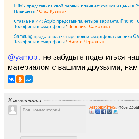
Infinix представила свой первый планшет: фишки и цены в Р
Планшеты
/
Стас Кузьмин
Ставка на ИИ: Apple представила четыре варианта iPhone 1
Телефоны и смартфоны
/
Вероника Самохина
Samsung представила четыре новых смартфона линейки Ga
Телефоны и смартфоны
/
Никита Черкашин
@yamobi:
не забудьте поделиться на
материалом с вашими друзьями, нам 
приятно!
|
Комментарии
Авторизуйтесь
, чтобы доб