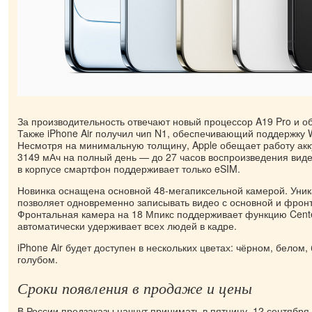
​За производительность отвечают новый процессор A19 Pro и 
Также iPhone Air получил чип N1, обеспечивающий поддержку Wi-
Несмотря на минимальную толщину, Apple обещает работу ак
3149 мАч на полный день — до 27 часов воспроизведения виде
в корпусе смартфон поддерживает только eSIM.
​Новинка оснащена основной 48-мегапиксельной камерой. Уни
позволяет одновременно записывать видео с основной и фрон
Фронтальная камера на 18 Мпикс поддерживает функцию Cente
автоматически удерживает всех людей в кадре.
​​iPhone Air будет доступен в нескольких цветах: чёрном, белом
голубом.
​Сроки появления в продаже и цены​
В России предзаказы начнут принимать в пятницу, 12 сентября,