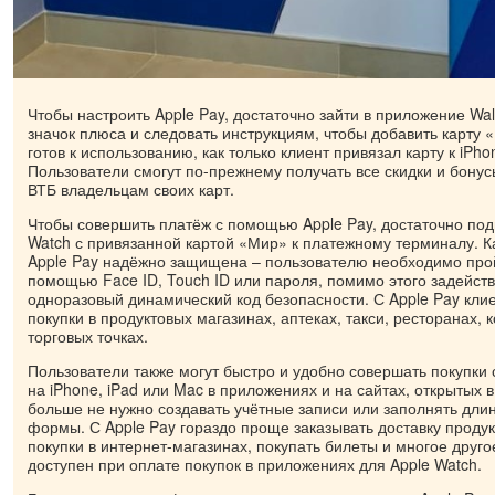
Чтобы настроить Apple Pay, достаточно зайти в приложение Wall
значок плюса и следовать инструкциям, чтобы добавить карту 
готов к использованию, как только клиент привязал карту к iPho
Пользователи смогут по-прежнему получать все скидки и бонус
ВТБ владельцам своих карт.
Чтобы совершить платёж с помощью Apple Pay, достаточно под
Watch с привязанной картой «Мир» к платежному терминалу. К
Apple Pay надёжно защищена – пользователю необходимо про
помощью Face ID, Touch ID или пароля, помимо этого задейст
одноразовый динамический код безопасности. С Apple Pay кли
покупки в продуктовых магазинах, аптеках, такси, ресторанах, 
торговых точках.
Пользователи также могут быстро и удобно совершать покупки
на iPhone, iPad или Mac в приложениях и на сайтах, открытых в 
больше не нужно создавать учётные записи или заполнять дл
формы. С Apple Pay гораздо проще заказывать доставку продук
покупки в интернет-магазинах, покупать билеты и многое друго
доступен при оплате покупок в приложениях для Apple Watch.