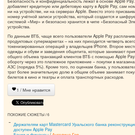
Безопасность и конфиденциальность лежат в основе Apple Pay.
добавляет кредитную или дебетовую карту в Apple Pay, сам но
ни на устройстве, ни на серверах Apple. Вместо этого присваи
номер учётной записи устройства, который создается и шифру
системой «Мир» и безопасно хранится в чипе «Безопасный Эл
устройства.
По данным ВТБ, чаще всего пользователи Apple Pay расплачи
продуктовых супермаркетах – на них приходится четверть всег
токенизированных операций у владельцев iPhone. Второе мест
одежды и обуви и заведения общепита, которые занимают при
общего объема транзакций клиентов ВТБ с помощью Apple Pay.
обороту через это платежное приложение – покупки в магазина
АЗС (порядка 5%). Кроме того, по оценкам банка, у пользовате
трат более значительную долю в общем объеме занимает поку
билетов в кино и театры и оплата транспортных расходов.
1
/ Мне нравится
ПОХОЖИЕ СЮЖЕТЫ / 6
Держателям карт Mastercard Уральского банка реконструкци
доступен Apple Pay
Банки и финансы
/
Ангелина Гор