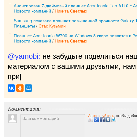
Анонсирован 7-дюймовый планшет Acer Iconia Tab A110 с And
Новости компаний
/
Никита Светлых
Samsung показала планшет повышенной прочности Galaxy T
Планшеты
/
Стас Кузьмин
Планшет Acer Iconia W700 на Windows 8 скоро появится в Р
Новости компаний
/
Никита Светлых
@yamobi:
не забудьте поделиться на
материалом с вашими друзьями, нам 
приятно!
|
Комментарии
Авторизуйтесь
, чтобы доб