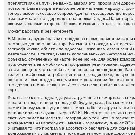
препятствиях на пути, не важно, авария это, пробка или дорож
позволит Вам выбирать наиболее оптимальный маршрут. Кром
теперь имеет голосовое сопровождение и своевременно пере
в зависимости от от дорожной обстановки. Яндекс.Навигатор о
своими задачами в городах России и Украины, а также по трас
Может работать и без интернета
В Москве и других больших городах во время навигации карты 
помощью данного навигатора Вы сможете находить интересу
географические объекты по адресам, названиям организаций и
деятельности, а также узнавать дополнительную информацию о
объектах, отмеченных на карте. Конечно же, для более комфо
приложения в автомобилях, в программе реализована поддерж
затемняющего карты, чтобы экран не ослеплял водителя. Карт
только онлайновые и требуют интернет-соединения, но судя по 
весят они немного, да и все мы ждем реализации бесплатного 
это сделано в Яндекс-картах. И совсем не за горами возможнос
карт.
Кстати, все карты, однажды уже загруженные в смартфон, сохр
говорит о том, что перед поездкой, будучи дома, Вы сможете п
намеченному маршруту в разных масштабах и загрузить тем с
регионе или еще лучше - через Wi-Fi. Несмотря на то, что про
свет, уже заметны моменты, говорящие о том, что на горизонт
альтернатива навигатору от Навител и городскому гиду от 2Gis
Учитывая то, что программа абсолютно бесплатна для скачива
долгожданный лучик света, в пока еще темном мире дорогих н