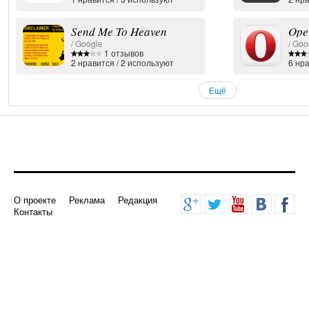
Send Me To Heaven
Ope
/ Google
/ Goo
1 отзывов
2
нравится
/
2
используют
6
нра
Ещё
О проекте
Реклама
Редакция
Контакты