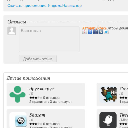
Скачать приложение Яндекс.Навигатор
Отзывы
Авторизуйтесь
, чтобы доба
Добавить отзыв
Другие приложения
друг вокруг
Cre
/ 0
/ 0
0 отзывов
2
нравится
/
3
используют
1
нра
Shazam
Twee
/ 0
/ Micr
0 отзывов
1
нравится
/
3
используют
2
нра