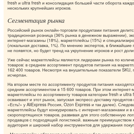
fresh и ultra fresh и консолидация большей части оборота каждо
нескольких крупнейших игроков.
Сегментация рынка
Российский рынок онлайн-торговли продуктами питания делится
традиционная розница (36% рынка в денежном выражении), экс
интернет-магазины (18%), маркетплейсы (15%) и специализир
(локальная доставка, 1%). По мнению экспертов, в ближайшие
не появятся, но будет тренд на укрупнение игроков и рост дол
Уже сейчас маркетплейсы являются лидерами рынка по количе
товаров: в среднем ассортимент продуктов питания на маркетп
162 400 товаров. Несмотря на внушительные показатели SKU, 
исчерпан.
На втором месте по ассортименту продуктов питания находятс
средним ассортиментом в 15 600 товаров. При этом интернет
маркетплейсы по ассортименту товаров категории fresh и ultra
осваивают и этот рынок, запуская экспресс-доставку продуктов
«Есть!» у AliExpress Россия, Ozon Express и так далее). Следо
маркетплейсы будут конкурировать с интернет-магазинами и в 
скоропортящихся товаров, развивая для этого собственную лог
продавцов с подходящей логистикой. важным преимуществом 
аудитория и широкий набор инструментов для удержания поку
«Маркетплейсы обладают одной из самых больших аудиторий в