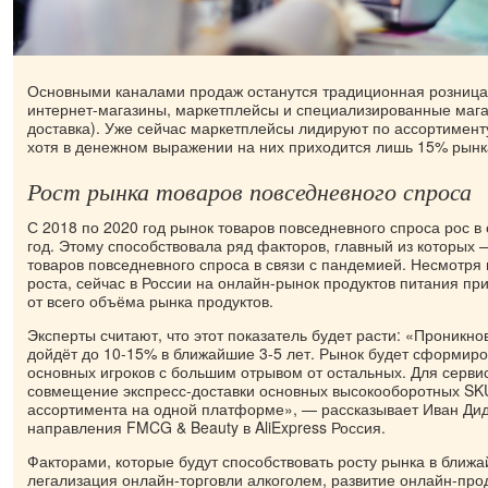
Основными каналами продаж останутся традиционная розница,
интернет-магазины, маркетплейсы и специализированные мага
доставка). Уже сейчас маркетплейсы лидируют по ассортимент
хотя в денежном выражении на них приходится лишь 15% рынк
Рост рынка товаров повседневного спроса
С 2018 по 2020 год рынок товаров повседневного спроса рос в
год. Этому способствовала ряд факторов, главный из которых 
товаров повседневного спроса в связи с пандемией. Несмотря
роста, сейчас в России на онлайн-рынок продуктов питания пр
от всего объёма рынка продуктов.
Эксперты считают, что этот показатель будет расти: «Проникн
дойдёт до 10-15% в ближайшие 3-5 лет. Рынок будет сформиров
основных игроков с большим отрывом от остальных. Для серви
совмещение экспресс-доставки основных высокооборотных SK
ассортимента на одной платформе», — рассказывает Иван Дид
направления FMCG & Beauty в AliExpress Россия.
Факторами, которые будут способствовать росту рынка в ближа
легализация онлайн-торговли алкоголем, развитие онлайн-про