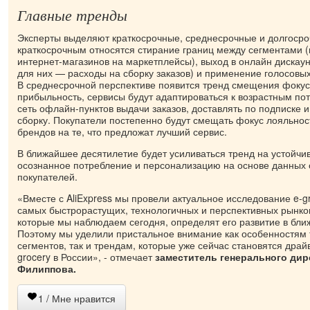
Главные тренды
Эксперты выделяют краткосрочные, среднесрочные и долгосро
краткосрочным относятся стирание границ между сегментами 
интернет-магазинов на маркетплейсы), выход в онлайн дискаун
для них — расходы на сборку заказов) и применение голосовых
В среднесрочной перспективе появится тренд смещения фокус
прибыльность, сервисы будут адаптироваться к возрастным по
сеть офлайн-пунктов выдачи заказов, доставлять по подписке 
сборку. Покупатели постепенно будут смещать фокус лояльнос
брендов на те, что предложат лучший сервис.
В ближайшее десятилетие будет усиливаться тренд на устойчив
осознанное потребление и персонализацию на основе данных 
покупателей.
«Вместе с AliExpress мы провели актуальное исследование e-g
самых быстрорастущих, технологичных и перспективных рынко
которые мы наблюдаем сегодня, определят его развитие в бли
Поэтому мы уделили пристальное внимание как особенностя
сегментов, так и трендам, которые уже сейчас становятся драй
grocery в России», - отмечает
заместитель генерального ди
Филиппова.
1
/ Мне нравится