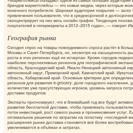
брендов маркетплейсы — это новые медиа, через которые мож
конечного потребителя. Широкая аудитория покрытия — залог
привлечения пользователя, что в среднесрочной и долгосрочн
сконцентрирует на них весь онлайн-трафик. Тенденция похожа
покупателей в гипермаркеты в 2012–2015 годах», — говорит Ив
География рынка
Сегодня спрос на товары повседневного спроса растёт в больш
Москвы и Санкт-Петербурга, но, несмотря на насыщенность ры
роста в этих регионах ещё не исчерпан. Кроме городов-лидер
наиболее перспективных регионов для географической экспан
область, Краснодарский край, Ямало-Ненецкий автономный ок
автономный округ, Приморский край, Камчатский край, Иркутск
область, Хабаровский край. Основные критерии для определен
регионов для развития e-grocery: доля городского населения, 
количество уже присутствующих игроков, уровень запроса потр
доставки продуктов.
Эксперты прогнозируют, что в ближайший год все будут активно
развитие бесплатной доставки, чтобы привлекать пользователе
поток инвестиций, рост самого рынка и проникновения услуг. 
оптимальное решение по затратам на логистику «последней м
расширения рынка доставка становится всё более востребован
увеличивается в объёмах и затратах.